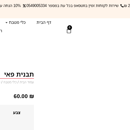
שירות לקוחות זמין בווטסאפ בכל עת במספר 0549005334
10% הנחה על מפות השולחן עם הקופון: mapa
דף הבית
כלי מטבח
0
רי
תבנית פאי
עמוד הבית
/
כלי מטבח
/
כ
60.00
₪
צבע