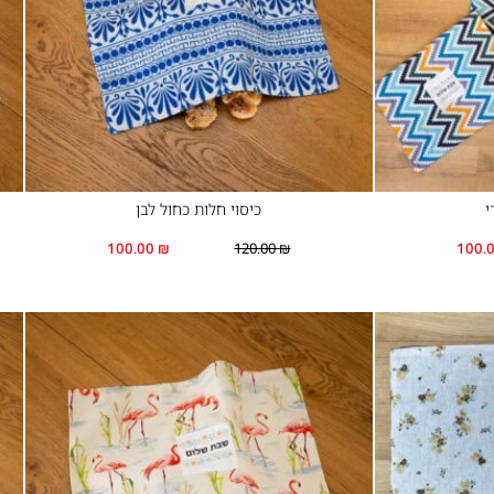
י
כיסוי חלות כחול לבן
100.00
₪
120.00
₪
100.