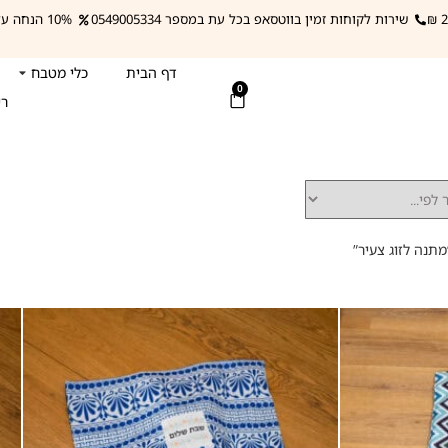
שירות לקוחות זמין בווטסאפ בכל עת במספר 0549005334
10% הנחה על מפות השולחן עם הקופון: mapa
דף הבית
כלי מטבח
0
רי
תנה לזוג צעיר”